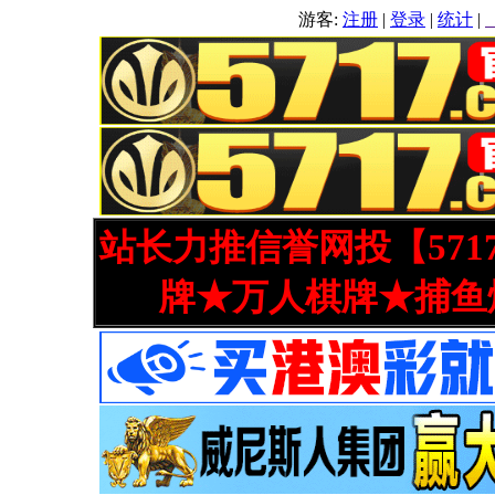
游客:
注册
|
登录
|
统计
|
站长力推信誉网投【571
牌★万人棋牌★捕鱼