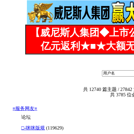
【威尼斯人集团◆上市
亿元返利★■★大额无
共
12740
篇主题 /
27842
共
3785
位会
≡服务网友≡
论坛
□-咪咪版规
(119629)