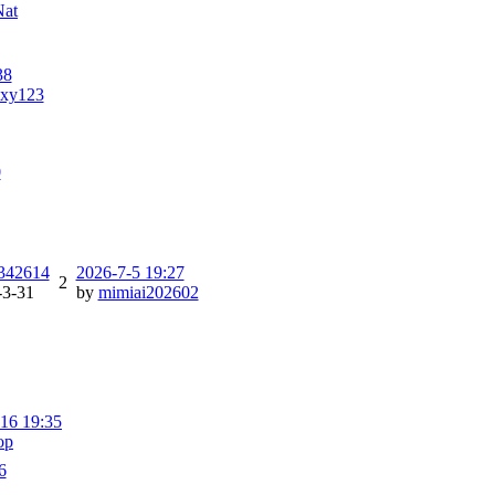
Nat
38
zxy123
0
342614
2026-7-5 19:27
2
-3-31
by
mimiai202602
16 19:35
op
6