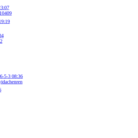
23:07
10409
19:19
04
22
6-5-3 08:36
yidachenren
6