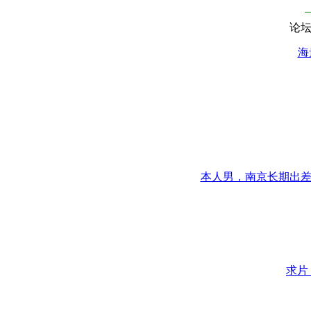
论
海
本人男，南京长期出差郑
求片