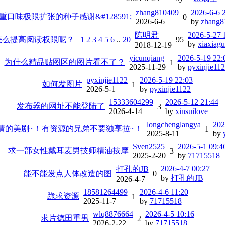
zhang810409
2026-6-6 
重口味极限扩张的种子感谢&#128591;
0
2026-6-6
by
zhang8
陈明君
2026-5-27 
怎么提高阅读权限呢？
1
2
3
4
5
6
..
20
95
by
xiaxiagu
2018-12-19
yicunqiang
2026-5-19 22:
为什么精品贴图区的图片看不了？
1
2025-11-29
by
pyxinjie11
pyxinjie1122
2026-5-19 22:03
如何发图片
1
2026-5-1
by
pyxinjie1122
15333604299
2026-5-12 21:44
发布器的网址不能登陆了
3
2026-4-14
by
xinsuilove
longchenglangya
202
情的美剧~！有资源的兄弟不要独享拉~！
1
2025-8-11
by
Sven2525
2026-5-1 09:4
求一部女性戴耳麦男技师精油按摩
3
2025-2-20
by
71715518
2026-4-7 00:27
打孔的JB
能不能发点人体改造的图
0
by
打孔的JB
2026-4-7
18581264499
2026-4-6 11:20
跪求资源
1
2025-11-7
by
71715518
wlq8876664
2026-4-5 10:16
求片德田重男
2
2026-2-22
by
71715518