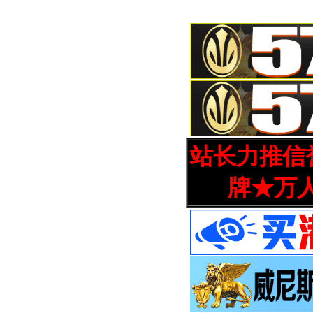
站长力推信誉
牌★万