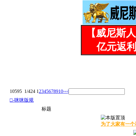
【威尼斯人
亿元返利
10595
1/424
1
2
3
4
5
6
7
8
9
10
››
›|
□-咪咪版规
标题
为了大家有一个