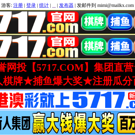
游客:
注册
|
登录
|
统计
|
|
发布器
| 发邮件到 mimi@mailkx.com
网投【5717.COM】集团直
人棋牌★捕鱼爆大奖★注册瓜分