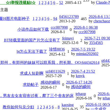
255
by
Claude-
☆‖举报违规贴‖☆
1
2
3
4
5
6
..
52
2005-4-13
坛主题
0456123789
2026-8-6 13:
量H图片电影种子
1
2
3
4
5
6
..
94
465
2013-1-20
by
chenchao
ccc007998
2026-8-1 06:38
小说作品如何下载
0
2026-8-1
by
ccc007998
feimayi
2026-7-21 09:3
BT转载里面的国产片怎么没有了
2
2025-12-6
by
3554565
珍惜8836
2026-7-5 19:32
bt怎么无法下载了
1
by
mimiai202602
2025-4-12
q644
州，有郑州的妹妹可以联系我，想长期。QQ:644342614
2025
szf40111629
2026-7-4 21:52
求成人短剧啊
1
2025-7-29
by
kmyk
2026-6-17 14:26
感动的瞬间
求助帖子
0
by
感动的瞬间
2026-6-17
tehaop
2026-6-
，男友去女友宿舍过夜，爬了三个舍友的床
0
2026-6-16
by
teha
2026-6-11 00:5
kaosing
教你如何勾兑少妇
1
2
3
4
5
6
..
8
35
2021-9-25
by
一念成空