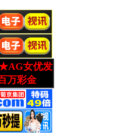
营★AG女优发
百万彩金