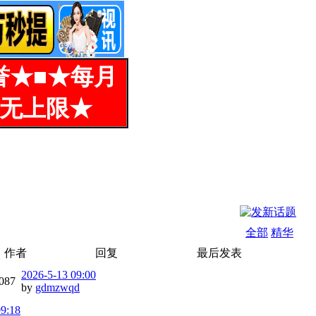
誉★■★每月
%无上限★
全部
精华
作者
回复
最后发表
2026-5-13 09:00
087
by
gdmzwqd
09:18