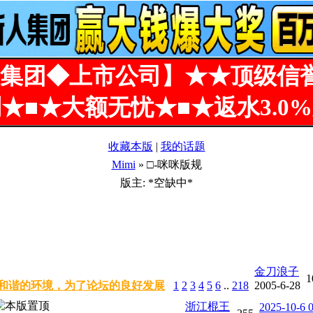
集团◆上市公司】★★顶级信
★■★大额无忧★■★返水3.0
收藏本版
|
我的话题
Mimi
» □-咪咪版规
版主: *空缺中*
金刀浪子
1
和谐的环境，为了论坛的良好发展
1
2
3
4
5
6
..
218
2005-6-28
浙江棍王
2025-10-6 