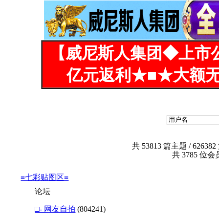
【威尼斯人集团◆上市
亿元返利★■★大额无
共
53813
篇主题 /
626382
共
3785
位会员
≡七彩贴图区≡
论坛
□- 网友自拍
(804241)