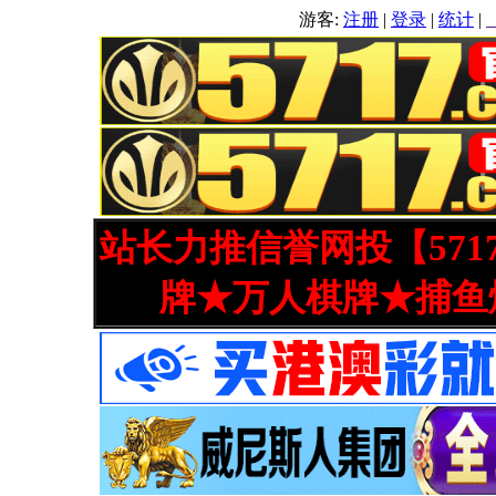
游客:
注册
|
登录
|
统计
|
站长力推信誉网投【571
牌★万人棋牌★捕鱼