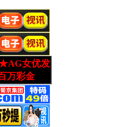
营★AG女优发
百万彩金