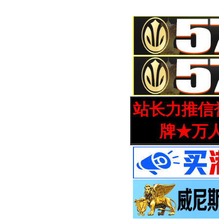
站长力推信誉
牌★万