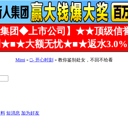
集团◆上市公司】★★顶级信
★■★大额无忧★■★返水3.0
Mimi
»
□- 开心时刻
» 教你鉴别处女，不回不给看
资料
短消息
加为好友