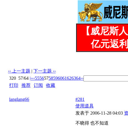
【威尼斯人
亿元返利
‹‹ 上一主题
|
下一主题 ››
320
57/64
|‹
‹‹
55
56
57
58
59
60
61
62
63
64
››
打印
|
推荐
|
订阅
|
收藏
标题: 教你鉴别处女，不回不给看
langlang66
#281
使用道具
发表于 2006-11-28 04:03
不晓得 也不知道