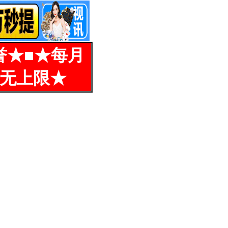
誉★■★每月
%无上限★