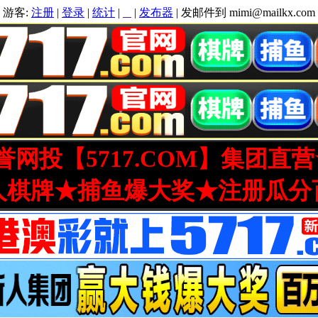
游客:
注册
|
登录
|
统计
|
|
发布器
| 发邮件到 mimi@mailkx.com
网投【5717.COM】集团直
人棋牌★捕鱼爆大奖★注册瓜分