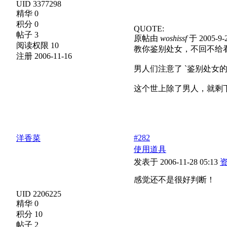
UID 3377298
精华 0
积分 0
QUOTE:
帖子 3
原帖由
woshissf
于 2005-9-
阅读权限 10
教你鉴别处女，不回不给
注册 2006-11-16
男人们注意了 `鉴别处女的
这个世上除了男人，就剩下
#282
洋香菜
使用道具
发表于 2006-11-28 05:13
感觉还不是很好判断！
UID 2206225
精华 0
积分 10
帖子 2