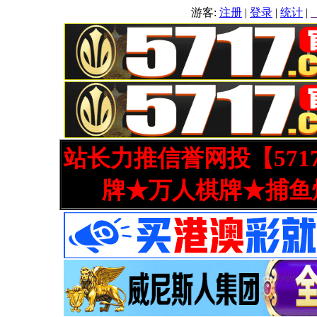
游客:
注册
|
登录
|
统计
|
站长力推信誉网投【571
牌★万人棋牌★捕鱼