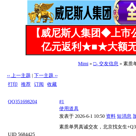
【威尼斯人集团◆上市
亿元返利★■★大额无
Mimi
»
□- 交友信息
» 素质
‹‹ 上一主题
|
下一主题 ››
打印
|
推荐
|
订阅
|
收藏
标题: 素质单男真诚交友，北京找女生+Q351698204
QQ351698204
#1
使用道具
发表于 2026-6-1 10:50
资料
短消息
素质单男真诚交友，北京找女生+Q351
UID 5684425