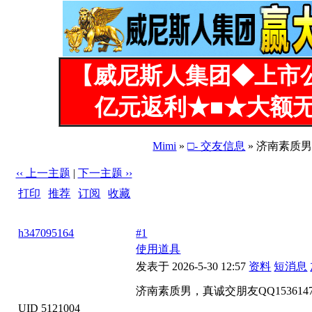
【威尼斯人集团◆上市
亿元返利★■★大额无
Mimi
»
□- 交友信息
» 济南素质男，
‹‹ 上一主题
|
下一主题 ››
打印
|
推荐
|
订阅
|
收藏
标题: 济南素质男，真诚交朋友QQ1536147202微信115099735
h347095164
#1
使用道具
发表于 2026-5-30 12:57
资料
短消息
济南素质男，真诚交朋友QQ153614720
UID 5121004