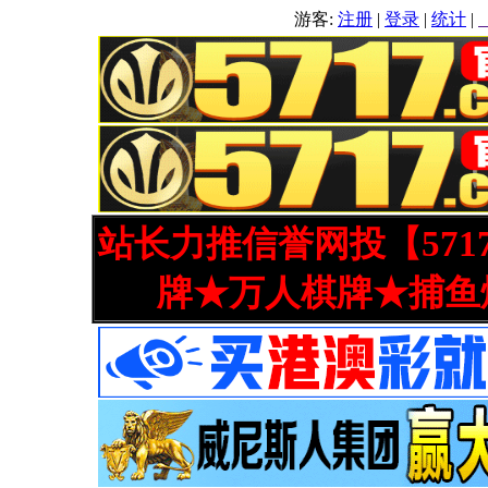
游客:
注册
|
登录
|
统计
|
站长力推信誉网投【571
牌★万人棋牌★捕鱼