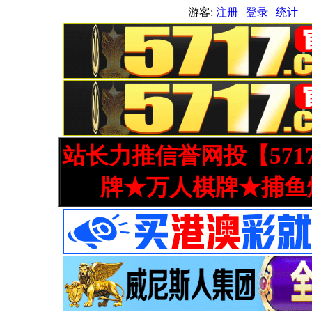
游客:
注册
|
登录
|
统计
|
站长力推信誉网投【571
牌★万人棋牌★捕鱼