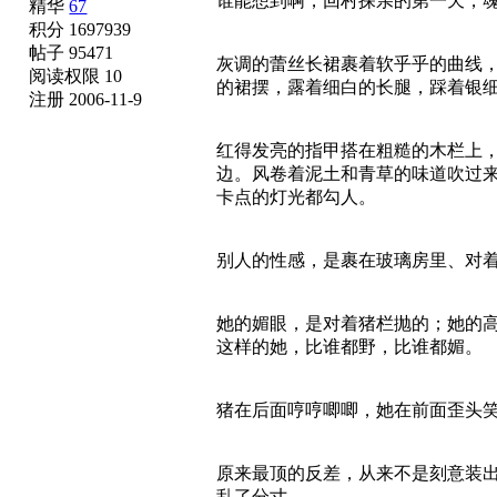
谁能想到啊，回村探亲的第一天，
精华
67
积分 1697939
帖子 95471
灰调的蕾丝长裙裹着软乎乎的曲线，
阅读权限 10
的裙摆，露着细白的长腿，踩着银
注册 2006-11-9
红得发亮的指甲搭在粗糙的木栏上
边。风卷着泥土和青草的味道吹过
卡点的灯光都勾人。
别人的性感，是裹在玻璃房里、对
她的媚眼，是对着猪栏抛的；她的
这样的她，比谁都野，比谁都媚。
猪在后面哼哼唧唧，她在前面歪头
原来最顶的反差，从来不是刻意装
乱了分寸。