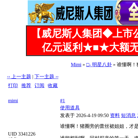
【威尼斯人集团◆上市
亿元返利★■★大额无
Mimi
»
□- 明星八卦
» 谁懂啊！
‹‹ 上一主题
|
下一主题 ››
打印
|
推荐
|
订阅
|
收藏
标题: 谁懂啊！猪圈旁的蕾丝裙姐姐，才是反差天花板[13P]
mimi
#1
使用道具
发表于 2026-4-19 09:50
资料
短消息
谁懂啊！猪圈旁的蕾丝裙姐姐，才是反
UID 3341226