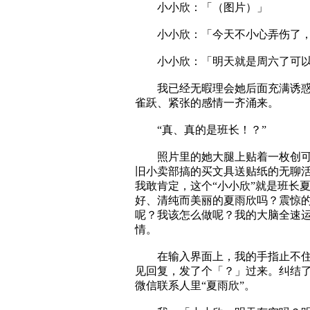
小小欣：「（图片）」
小小欣：「今天不小心弄伤了，
小小欣：「明天就是周六了可以
我已经无暇理会她后面充满诱惑力
雀跃、紧张的感情一齐涌来。
“真、真的是班长！？”
照片里的她大腿上贴着一枚创可贴
旧小卖部搞的买文具送贴纸的无聊
我敢肯定，这个“小小欣”就是班长
好、清纯而美丽的夏雨欣吗？震惊
呢？我该怎么做呢？我的大脑全速
情。
在输入界面上，我的手指止不住颤
见回复，发了个「？」过来。纠结了
微信联系人里“夏雨欣”。