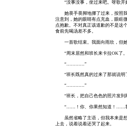
“没事没事，坐过来吧。呀歌开始
她畏手畏脚地挪了过来，按照我说
注意到，她的眼睛有点充血，眼眶
点抱歉。不对真正该道歉的不是这
食前先喝汤差不多。
一首歌结束。我面向雨欣，但她
“周末居然和班长来卡拉OK了。
“…………”
“班长既然真的过来了那就说明了
“…………”
“班长，把自己色色的照片发到网
“……！你、你果然知道！……我
虽然省略了主语，但我本来是想说
上去，说着说着还哭了起来。