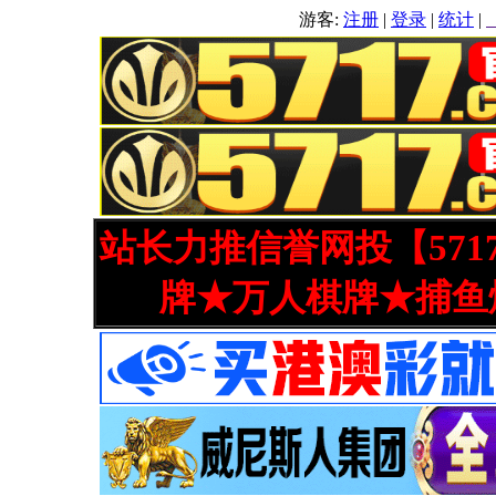
游客:
注册
|
登录
|
统计
|
站长力推信誉网投【571
牌★万人棋牌★捕鱼