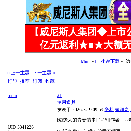
【威尼斯人集团◆上市
亿元返利★■★大额无
Mimi
»
□- 小说下载
» [
‹‹ 上一主题
|
下一主题 ››
打印
|
推荐
|
订阅
|
收藏
标题: [边缘人的青春情事][1-15][作者：lc8603]
mimi
#1
使用道具
发表于 2026-3-19 09:59
资料
短消息
[边缘人的青春情事][1-15][作者：lc86
UID 3341226