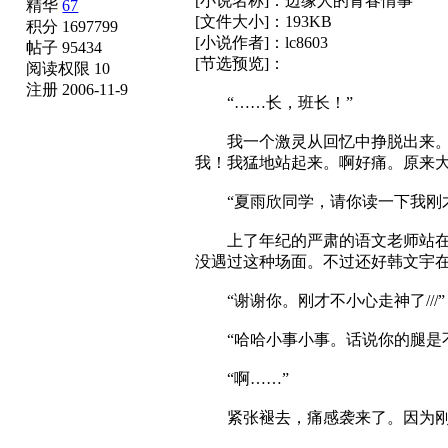
[小说名称]：边缘人的青春情事
精华
67
[文件大小]：193KB
积分 1697799
[小说作者]：lc8603
帖子 95434
[节选预览]：
阅读权限 10
注册 2006-11-9
“……长，班长！”
我一个激灵从回忆中挣脱出来。韩
我！我猛地站起来。啊好痛。原来
“夏雨欣同学，请你读一下我刚才
上了年纪的严肃的语文老师站在台
没遇过这种场面。不过还好韩文宇
“谢谢你。刚才不小心走神了///”
“哈哈小事小事。话说你的腿是不
“啊……”
紧张褪去，痛感袭来了。因为刚刚