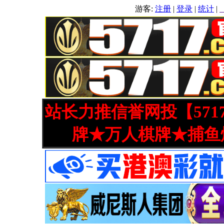
游客:
注册
|
登录
|
统计
|
站长力推信誉网投【571
牌★万人棋牌★捕鱼