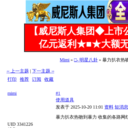
【威尼斯人集团◆上市
亿元返利★■★大额无
Mimi
»
□- 明星八卦
» 暴力扒衣热吻
‹‹ 上一主题
|
下一主题 ››
打印
|
推荐
|
订阅
|
收藏
标题: 暴力扒衣热吻到暴力 收集的各路网红和明星的AI动图 [3
mimi
#1
使用道具
发表于 2025-10-20 11:01
资料
短消
暴力扒衣热吻到暴力 收集的各路网红和
UID 3341226