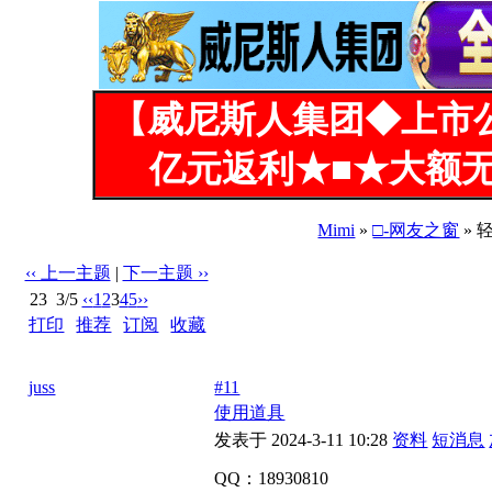
【威尼斯人集团◆上市
亿元返利★■★大额无
Mimi
»
□-网友之窗
»
‹‹ 上一主题
|
下一主题 ››
23
3/5
‹‹
1
2
3
4
5
››
打印
|
推荐
|
订阅
|
收藏
标题: 轻熟少妇寻嘴上功夫厉害的素质男士
juss
#11
使用道具
发表于 2024-3-11 10:28
资料
短消息
QQ：18930810