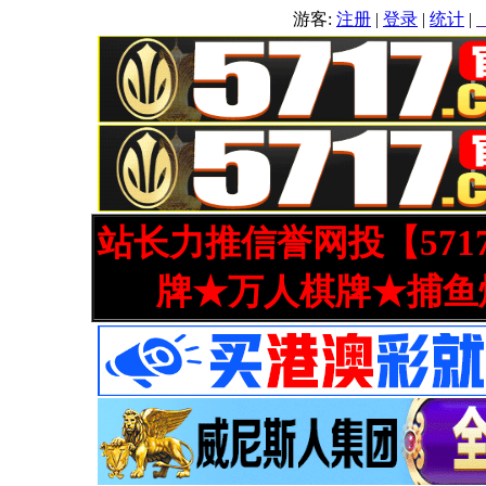
游客:
注册
|
登录
|
统计
|
站长力推信誉网投【571
牌★万人棋牌★捕鱼