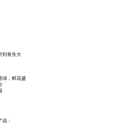
听到有失大
葱绿，鲜花盛
分
报
了说：