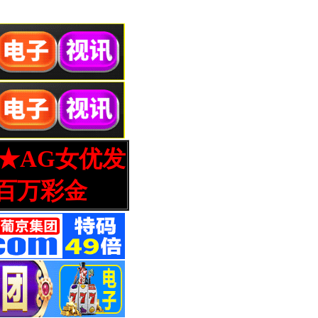
营★AG女优发
百万彩金