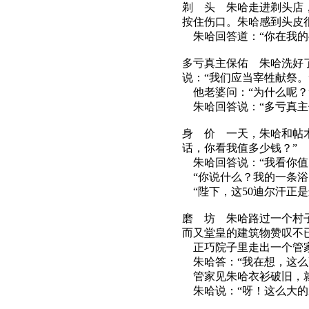
剃 头 朱哈走进剃头店
按住伤口。朱哈感到头皮
朱哈回答道：“你在我的
多亏真主保佑 朱哈洗好
说：“我们应当宰牲献祭。
他老婆问：“为什么呢？
朱哈回答说：“多亏真主
身 价 一天，朱哈和帖
话，你看我值多少钱？”
朱哈回答说：“我看你值5
“你说什么？我的一条浴
“陛下，这50迪尔汗正是
磨 坊 朱哈路过一个村
而又堂皇的建筑物赞叹不
正巧院子里走出一个管家
朱哈答：“我在想，这么
管家见朱哈衣衫破旧，就
朱哈说：“呀！这么大的