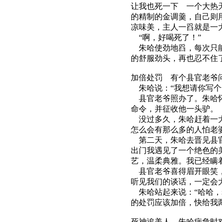
让我也死一下 一个大热
的精制的金调羹，自己则
凉味美，主人一舀就是一
“啊，好喝死了！”
朱哈使劲地舀，每次只能
的舒服劲头，再也忍不住
加倍处罚 有个县官老爷问
朱哈说：“我想请你写个
县官老爷照办了。朱哈怀
命令，并征收他一头驴。
没过多久，朱哈赶着一大
怎么会有那么多的人怕老
第二天，朱哈去晋见县官
出门我遇见了一个绝色的
艺，温柔典雅。我已经瞒
县官老爷喜得眉开眼笑，
听见我们的谈话，一定会
朱哈站起来说：“哈哈，
的处罚应该加倍，快给我
死神追美人 朱哈病危时