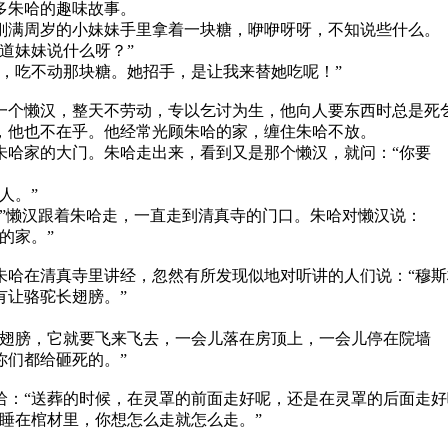
多朱哈的趣味故事。
满周岁的小妹妹手里拿着一块糖，咿咿呀呀，不知说些什么。
道妹妹说什么呀？”
，吃不动那块糖。她招手，是让我来替她吃呢！”
一个懒汉，整天不劳动，专以乞讨为生，他向人要东西时总是死
，他也不在乎。他经常光顾朱哈的家，缠住朱哈不放。
哈家的大门。朱哈走出来，看到又是那个懒汉，就问：“你要
人。”
”懒汉跟着朱哈走，一直走到清真寺的门口。朱哈对懒汉说：
的家。”
朱哈在清真寺里讲经，忽然有所发现似地对听讲的人们说：“穆
有让骆驼长翅膀。”
翅膀，它就要飞来飞去，一会儿落在房顶上，一会儿停在院墙
你们都给砸死的。”
哈：“送葬的时候，在灵罩的前面走好呢，还是在灵罩的后面走好
睡在棺材里，你想怎么走就怎么走。”