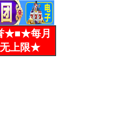
誉★■★每月
%无上限★