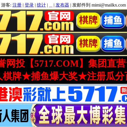
游客:
注册
|
登录
|
统计
|
|
发布器
| 发邮件到 mimi@mailkx.com
网投【5717.COM】集团直
人棋牌★捕鱼爆大奖★注册瓜分