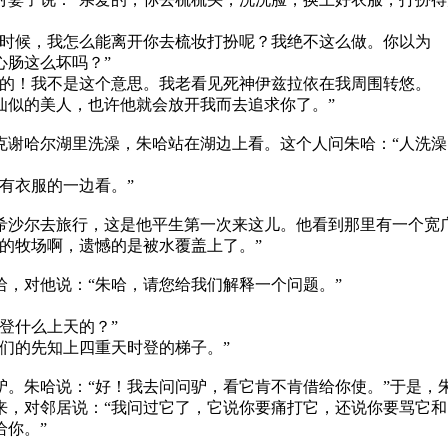
时候，我怎么能离开你去梳妆打扮呢？我绝不这么做。你以为
心肠这么坏吗？”
的！我不是这个意思。我老看见死神伊兹拉依在我周围转悠。
仙似的美人，也许他就会放开我而去追求你了。”
克谢哈尔湖里洗澡，朱哈站在湖边上看。这个人问朱哈：“人洗澡
有衣服的一边看。”
希沙尔去旅行，这是他平生第一次来这儿。他看到那里有一个宽
好的牧场啊，遗憾的是被水覆盖上了。”
哈，对他说：“朱哈，请您给我们解释一个问题。”
登什么上天的？”
们的先知上四重天时登的梯子。”
驴。朱哈说：“好！我去问问驴，看它肯不肯借给你使。”于是，
来，对邻居说：“我问过它了，它说你要痛打它，还说你要骂它和
给你。”