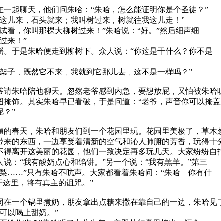
在一起聊天，他们问朱哈：“朱哈，怎么能证明你是个圣徒？”
这儿来，石头就来；我叫树过来，树就往我这儿走！”
试看，你叫那棵大柳树过来！”朱哈说：“好。”然后细声细
过来！”
。于是朱哈便走到柳树下。众人说：“你这是干什么？你不是
架子，既然它不来，我就到它那儿去，这不是一样吗？”
爷请朱哈陪他聊天。忽然老爷感到内急，要想放屁，又怕被朱哈
图掩饰。其实朱哈早已看破，于是问道：“老爷，声音你可以掩盖
呢？”
媚的春天，朱哈和朋友们到一个花园里玩。花园里美极了，草木
带来的东西，一边享受着清新的空气和沁人肺腑的芳香，玩得十
不得离开这美丽的花园，他们一致决定再多玩几天。大家纷纷自
说：“我有酸奶点心和馅饼。”另一个说：“我有羔羊。”第三
梨……”只有朱哈不吭声。大家都看着朱哈问：“朱哈，你有什
开这里，将有真主的诅咒。”
同在一个锅里煮奶，朋友拿出点糖来撒在靠自己的一边，朱哈见
可以喝上甜奶。”