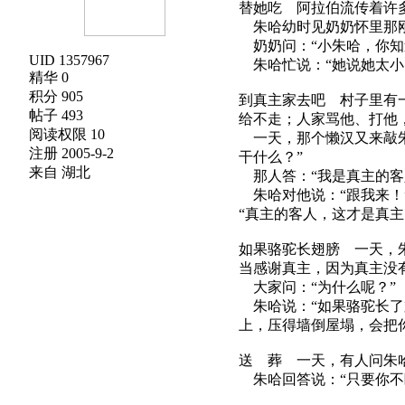
替她吃 阿拉伯流传着许
朱哈幼时见奶奶怀里那刚
奶奶问：“小朱哈，你知
UID 1357967
朱哈忙说：“她说她太小
精华 0
积分 905
到真主家去吧 村子里有
帖子 493
给不走；人家骂他、打他
阅读权限 10
一天，那个懒汉又来敲朱
注册 2005-9-2
干什么？”
来自 湖北
那人答：“我是真主的客
朱哈对他说：“跟我来！
“真主的客人，这才是真主
如果骆驼长翅膀 一天，
当感谢真主，因为真主没
大家问：“为什么呢？”
朱哈说：“如果骆驼长了
上，压得墙倒屋塌，会把
送 葬 一天，有人问朱
朱哈回答说：“只要你不