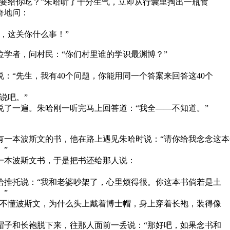
要给你吃？”朱哈听了十分生气，立即从行囊里掏出一瓶食
奇地问：
，这关你什么事！”
位学者，问村民：“你们村里谁的学识最渊博？”
。
：“先生，我有40个问题，你能用同一个答案来回答这40个
说吧。”
说了一遍。朱哈刚一听完马上回答道：“我全——不知道。”
有一本波斯文的书，他在路上遇见朱哈时说：“请你给我念念这本
”
本波斯文书，于是把书还给那人说：
推托说：“我和老婆吵架了，心里烦得很。你这本书倘若是土
”
不懂波斯文，为什么头上戴着博士帽，身上穿着长袍，装得像
子和长袍脱下来，往那人面前一丢说：“那好吧，如果念书和