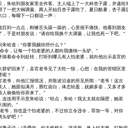
天，朱哈到朋友家里去作客。主人端上了一大杯杏子露，并递给
用了一把大铜调羹。两人开始舀杏子露吃了。夏日酷暑，杏子露
大口，每咽下一口都说一声：
舀到一点点，刚够舌头舔一舔的，心里很不痛快。他看到朋友
了，于是对朋友说：“请你给我换个大调羹，让我也死一下吧。”
朱哈道：“你要我赐你些什么？”
命令，让每一个怕老婆的人都向我缴纳一头驴。”
揣着命令到处转，打听到哪儿有人怕老婆，就向他出示县官的
群驴回来了，县官老爷见了大吃一惊，心想：在我的管辖区里
婆呢？
老爷，向他汇报情况，并陈述沿途的所见所闻：“老爷！这次
美人，她面似满月，唇红齿白，体态轻盈，妩媚多姿，又多才多
着人偷偷给你弄来了。”
连连用手示意朱哈说：“轻点，朱哈！我太太就在隔壁，她若
大闹的。”
老爷，你也是个怕老婆的，不过你立令违令，罪加一等，对你
两头驴吧！”
对妻子说：“亲爱的，你去梳梳头，洗洗脸，换上好衣服，打扮得