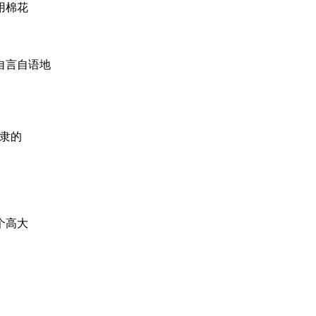
用棉花
自言自语地
隶的
个高大