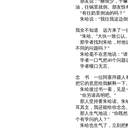
朋友说：“糖很少，干嘛
油，往锅里就倒。朋友惊
“有往奶里倒油的吗？”
朱哈说：“我往我这边倒
我全不知道 远方来了一
“朱哈。”大伙一致公认
那学者找到朱哈，对他说
不同的问题吗？”
朱哈毫不在意地说：“请
学者一口气把40个问题
学者哑口无言。
念 书 一位阿塞拜疆人
把它的意思给我解释一下。
朱哈接过书一看，见是一
“你另请高明吧。”
那人坚持要朱哈读。朱哈
耳其文，我还能给你念念。
那人生气地说：“你既然
个有学问的人？”
朱哈也生气了，立刻把帽