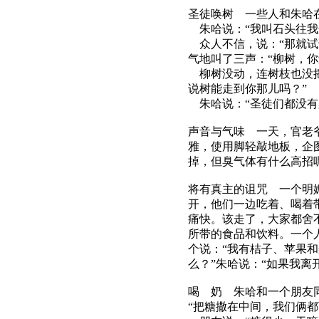
圣徒唤树 一些人和朱哈
朱哈说：“我叫石头往我
众人不信，说：“那就试
气地叫了三声：“柳树，你
柳树没动，连树枝也没摇
说树能走到你那儿吗？”
朱哈说：“圣徒们都没有
声音与气味 一天，官老
雅，使用脚轻敲地板，企
掉，但臭气体有什么高招
将有真主的诅咒 一个明
开，他们一边吃着、喝着
痛快。该走了，大家都舍
所带的食品和饮料。一个人
个说：“我有桔子、苹果和
么？”朱哈说：“如果我离
喝 奶 朱哈和一个朋友
“把糖撒在中间，我们俩都