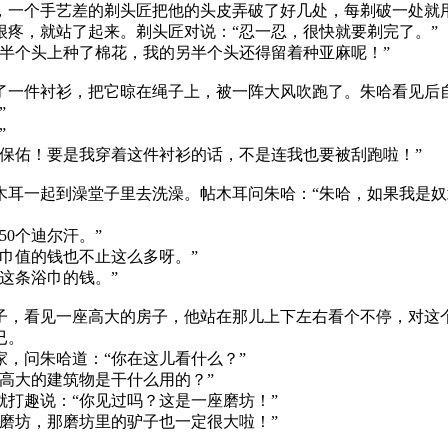
，一个手艺差的剃头匠把他的头皮弄破了好几处，每剃破一处就
很疼，就站了起来。剃头匠对说：“忍一忍，很快就要剃完了。”
半个头上种了棉花，我的另半个头还得留着种亚麻呢！”
了一件衬衫，把它晾在绳子上，被一阵大风吹跑了。朱哈看见后
”
”
保佑！要是我穿着这件衬衫的话，不是连我也要被刮跑啦！”
木耳一起到澡堂子里去洗澡。帖木耳问朱哈：“朱哈，如果我是奴
0个迪尔汗。”
巾值的钱也不止这么多呀。”
这条浴巾的钱。”
子，看见一座高大的房子，他站在那儿上下左右看个不停，对这
已。
，问朱哈道：“你在这儿看什么？”
高大的建筑物是干什么用的？”
打趣说：“你见过吗？这是一座磨坊！”
磨坊，那磨坊里的驴子也一定很大啦！”