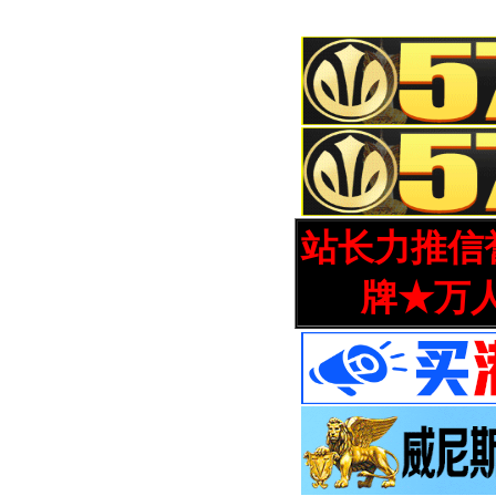
站长力推信誉
牌★万