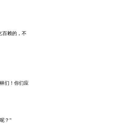
乞百赖的，不
斯林们！你们应
呢？”