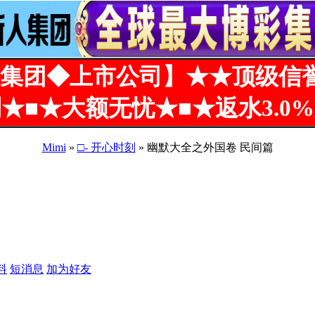
集团◆上市公司】★★顶级信
★■★大额无忧★■★返水3.0
Mimi
»
□- 开心时刻
» 幽默大全之外国卷 民间篇
料
短消息
加为好友