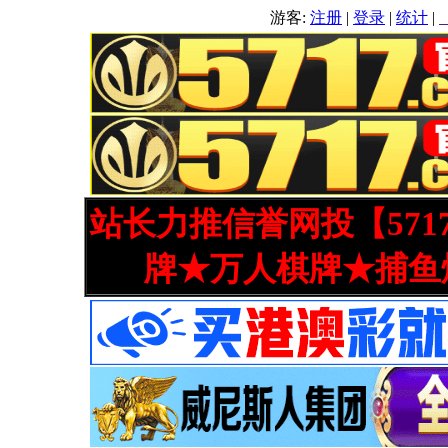
游客:
注册
|
登录
|
统计
|
站长力推信誉网投【571
牌★万人棋牌★捕鱼