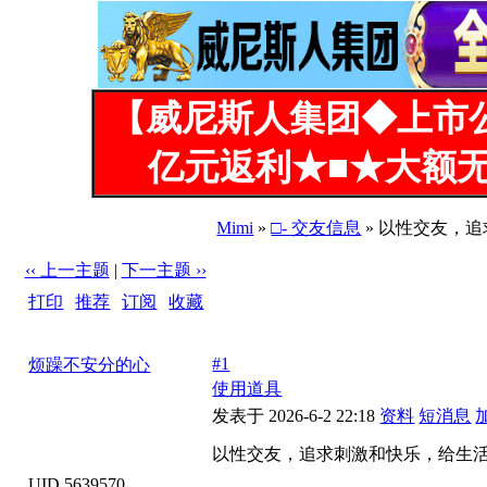
【威尼斯人集团◆上市
亿元返利★■★大额无
Mimi
»
□- 交友信息
» 以性交友，
‹‹ 上一主题
|
下一主题 ››
打印
|
推荐
|
订阅
|
收藏
标题: 以性交友，追求刺激和快乐，给生活增加一点乐趣（
#1
烦躁不安分的心
使用道具
发表于 2026-6-2 22:18
资料
短消息
以性交友，追求刺激和快乐，给生
UID 5639570