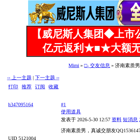
【威尼斯人集团◆上市
亿元返利★■★大额无
Mimi
»
□- 交友信息
» 济南素质男，
‹‹ 上一主题
|
下一主题 ››
打印
|
推荐
|
订阅
|
收藏
标题: 济南素质男，真诚交朋友QQ1536147202微信115099735
h347095164
#1
使用道具
发表于 2026-5-30 12:57
资料
短消息
济南素质男，真诚交朋友QQ153614720
UID 5121004