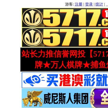
游客:
注册
|
登录
|
统计
|
站长力推信誉网投【571
牌★万人棋牌★捕鱼