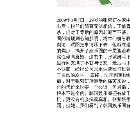
2009年3月7日，29岁的张紫妍
出后，粉丝们简直无法相信，正值
杀，但对于背后的原因却避而不谈
圈的潜规则心知肚明，粉丝们纷纷
舆论，试图把事情压下去，但就在这
的焦点，揭开了娱乐圈的一层遮羞布
实性毋庸置疑。遗书中，张紫妍写
里行间充满了不甘与愤怒，最后写
不认账。经纪公司只承认曾殴打过
了自己的双手。 最终，法院判定经纪
额，对于张紫妍所遭受的痛苦来说
亡的代价来讨要一个公道，但最后
根本不是个例。韩国娱乐圈还有成
抗，更没有机会揭露真相。张紫妍
罚，但她让我们看到了韩国娱乐圈