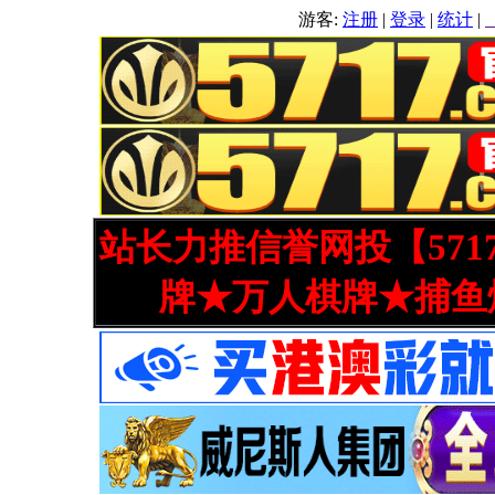
游客:
注册
|
登录
|
统计
|
站长力推信誉网投【571
牌★万人棋牌★捕鱼