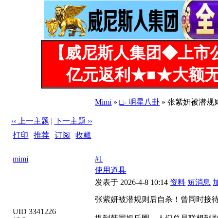
【威尼斯人集团◆上市
亿元返利★■★大额无
Mimi
»
□- 明星八卦
» 张紫妍被潜
‹‹ 上一主题
|
下一主题 ››
打印
|
推荐
|
订阅
|
收藏
标题: 张紫妍被潜规则后自杀！曾同时接待4位客人，被玩到
mimi
#1
使用道具
发表于 2026-4-8 10:14
资料
短消息
张紫妍被潜规则后自杀！曾同时接待
UID 3341226