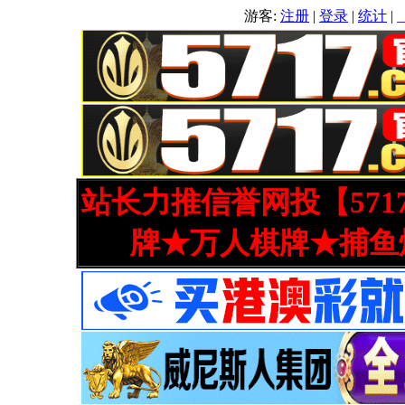
游客:
注册
|
登录
|
统计
|
站长力推信誉网投【571
牌★万人棋牌★捕鱼