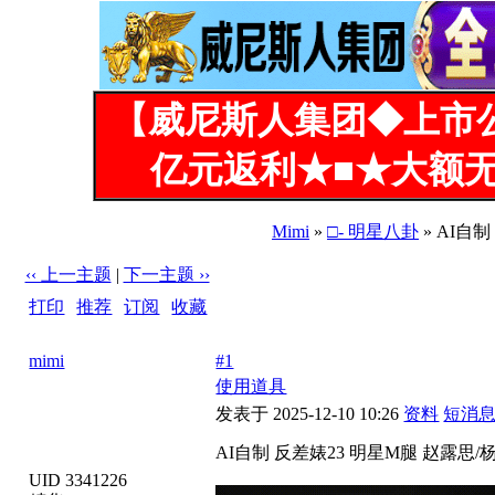
【威尼斯人集团◆上市
亿元返利★■★大额无
Mimi
»
□- 明星八卦
» AI自
‹‹ 上一主题
|
下一主题 ››
打印
|
推荐
|
订阅
|
收藏
标题: AI自制 反差婊23 明星M腿 赵露思/杨幂/刘亦菲等
mimi
#1
使用道具
发表于 2025-12-10 10:26
资料
短消
AI自制 反差婊23 明星M腿 赵露思/
UID 3341226