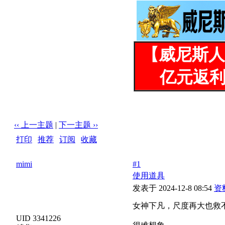
【威尼斯人
亿元返利
‹‹ 上一主题
|
下一主题 ››
打印
|
推荐
|
订阅
|
收藏
标题: 女神下凡，尺度再大也救不了它[32P]
mimi
#1
使用道具
发表于 2024-12-8 08:54
资
女神下凡，尺度再大也救不了
UID 3341226