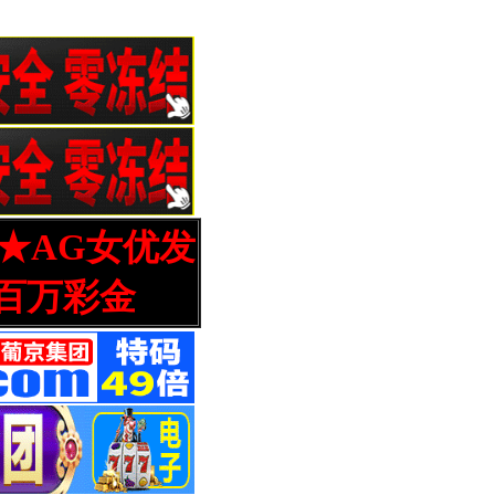
营★AG女优发
百万彩金