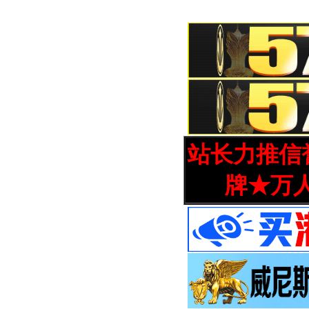
站长力推信誉
牌★万