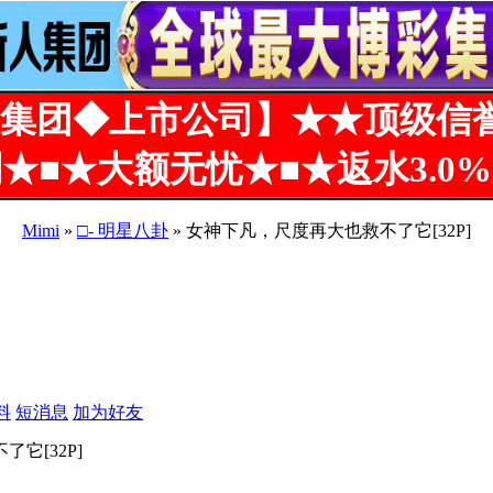
集团◆上市公司】★★顶级信
★■★大额无忧★■★返水3.0
Mimi
»
□- 明星八卦
» 女神下凡，尺度再大也救不了它[32P]
料
短消息
加为好友
它[32P]