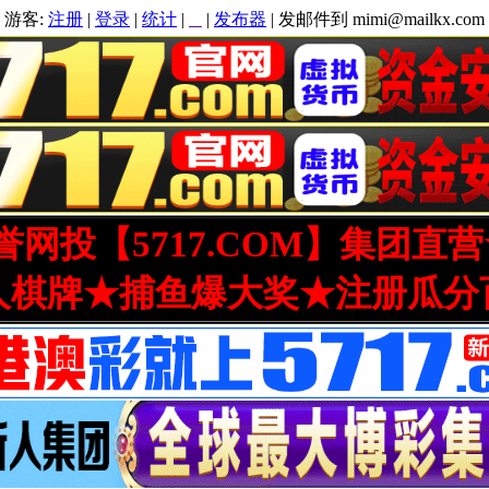
游客:
注册
|
登录
|
统计
|
|
发布器
| 发邮件到 mimi@mailkx.com
网投【5717.COM】集团直
人棋牌★捕鱼爆大奖★注册瓜分