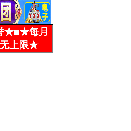
誉★■★每月
%无上限★