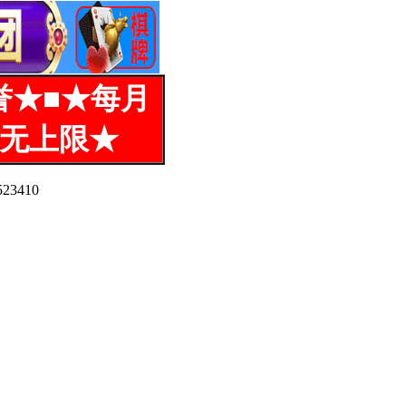
誉★■★每月
%无上限★
3410