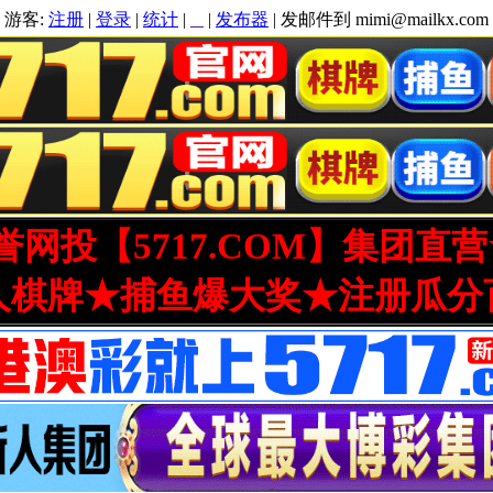
游客:
注册
|
登录
|
统计
|
|
发布器
| 发邮件到 mimi@mailkx.com
网投【5717.COM】集团直
人棋牌★捕鱼爆大奖★注册瓜分