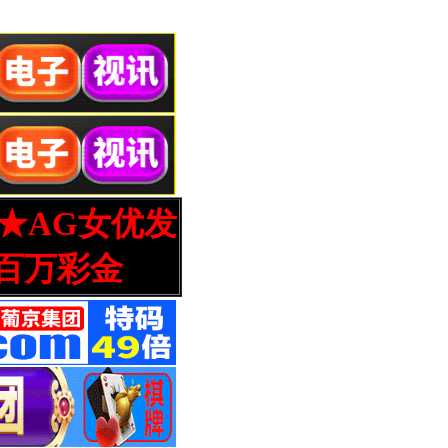
营★AG女优发
百万彩金