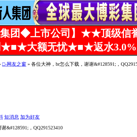
集团◆上市公司】★★顶级信
★■★大额无忧★■★返水3.0
»
□-网友之窗
» 各位大神，br怎么下载，谢谢&#128591;，QQ29152
10
料
短消息
加为好友
128591;，QQ291523410