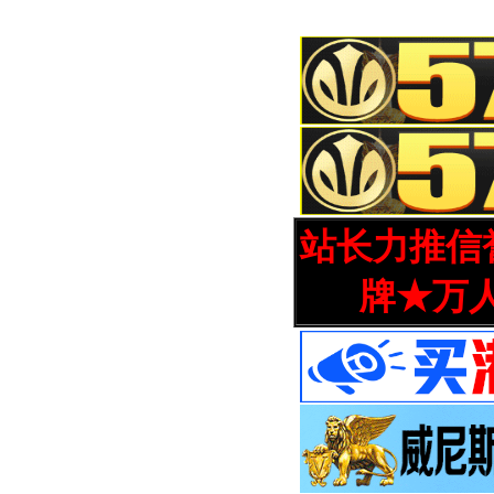
站长力推信誉
牌★万