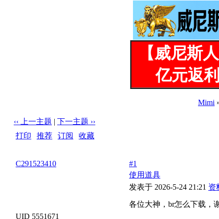
【威尼斯人
亿元返利
Mimi
‹‹ 上一主题
|
下一主题 ››
打印
|
推荐
|
订阅
|
收藏
标题: 各位大神，br怎么下载，谢谢&#128591;，QQ2915234
C291523410
#1
使用道具
发表于 2026-5-24 21:21
资
各位大神，br怎么下载，谢谢&#
UID 5551671