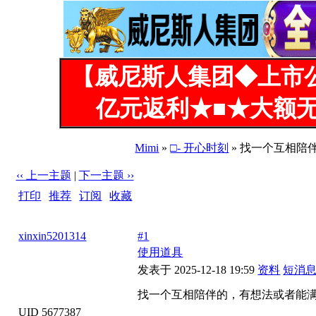
【威尼斯人集团◆上市
亿元返利★■★大额无
Mimi
»
□- 开心时刻
» 找一个互相陪
‹‹ 上一主题
|
下一主题 ››
打印
|
推荐
|
订阅
|
收藏
标题: 找一个互相陪伴的，有想法或者能满足我的来详聊。2
xinxin5201314
#1
使用道具
发表于 2025-12-18 19:59
资料
短消
找一个互相陪伴的，有想法或者能满
UID 5677387