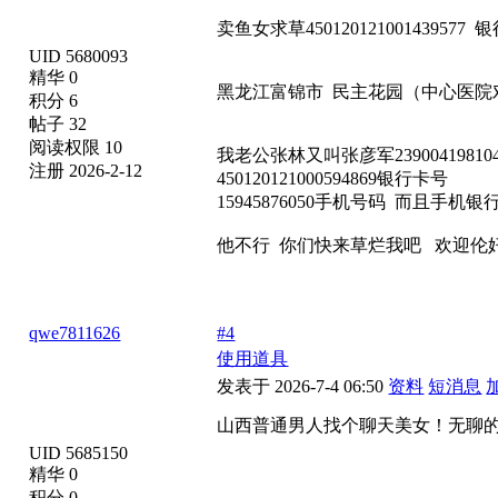
卖鱼女求草450120121001439577 
UID 5680093
精华 0
黑龙江富锦市 民主花园（中心医院
积分 6
帖子 32
阅读权限 10
我老公张林又叫张彦军239004198104
注册 2026-2-12
450120121000594869银行卡号
15945876050手机号码 而且手
他不行 你们快来草烂我吧 欢迎伦
qwe7811626
#4
使用道具
发表于 2026-7-4 06:50
资料
短消息
山西普通男人找个聊天美女！无聊的来51
UID 5685150
精华 0
积分 0