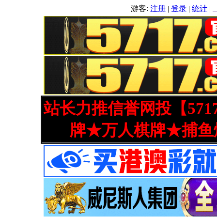
游客:
注册
|
登录
|
统计
|
站长力推信誉网投【571
牌★万人棋牌★捕鱼