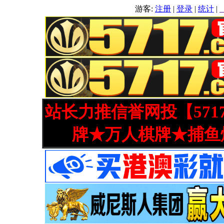
游客:
注册
|
登录
|
统计
|
站长力推信誉网投【571
牌★万人棋牌★捕鱼