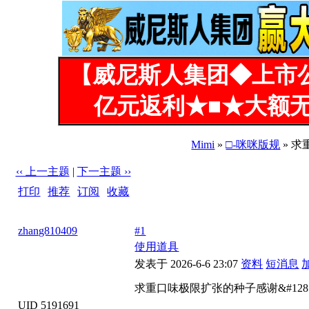
【威尼斯人集团◆上市
亿元返利★■★大额无
Mimi
»
□-咪咪版规
» 求
‹‹ 上一主题
|
下一主题 ››
打印
|
推荐
|
订阅
|
收藏
标题: 求重口味极限扩张的种子感谢&#128591;
zhang810409
#1
使用道具
发表于 2026-6-6 23:07
资料
短消息
求重口味极限扩张的种子感谢&#1285
UID 5191691