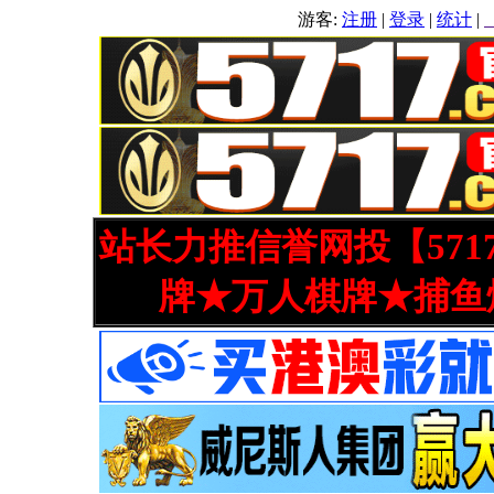
游客:
注册
|
登录
|
统计
|
站长力推信誉网投【571
牌★万人棋牌★捕鱼