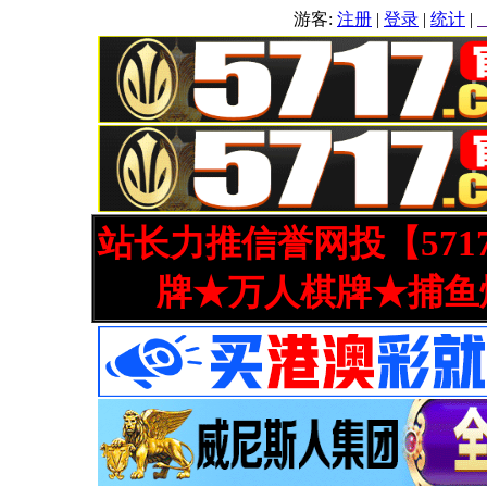
游客:
注册
|
登录
|
统计
|
站长力推信誉网投【571
牌★万人棋牌★捕鱼