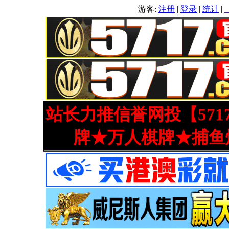
游客:
注册
|
登录
|
统计
|
站长力推信誉网投【571
牌★万人棋牌★捕鱼