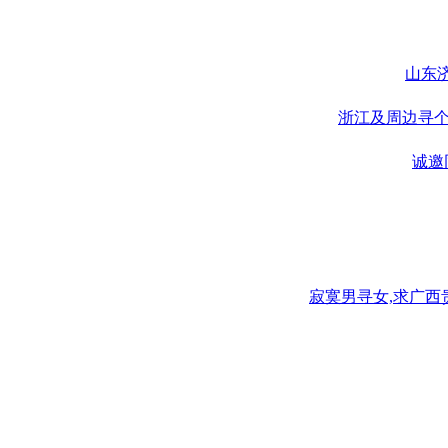
山东济
浙江及周边寻个喜
诚邀
寂寞男寻女,求广西贵