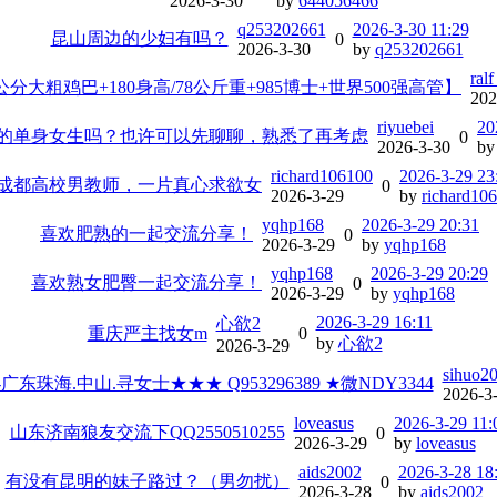
2026-3-30
by
644056466
q253202661
2026-3-30 11:29
昆山周边的少妇有吗？
0
2026-3-30
by
q253202661
ral
分大粗鸡巴+180身高/78公斤重+985博士+世界500强高管】
202
riyuebei
20
的单身女生吗？也许可以先聊聊，熟悉了再考虑
0
2026-3-30
b
richard106100
2026-3-29 23
成都高校男教师，一片真心求欲女
0
2026-3-29
by
richard10
yqhp168
2026-3-29 20:31
喜欢肥熟的一起交流分享！
0
2026-3-29
by
yqhp168
yqhp168
2026-3-29 20:29
喜欢熟女肥臀一起交流分享！
0
2026-3-29
by
yqhp168
2026-3-29 16:11
心欲2
重庆严主找女m
0
by
心欲2
2026-3-29
sihuo2
东珠海.中山.寻女士★★★ Q953296389 ★微NDY3344
2026-3
loveasus
2026-3-29 11:
山东济南狼友交流下QQ2550510255
0
2026-3-29
by
loveasus
aids2002
2026-3-28 18
有没有昆明的妹子路过？（男勿扰）
0
2026-3-28
by
aids2002