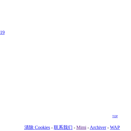
:19
TOP
清除 Cookies
-
联系我们
-
Mimi
-
Archiver
-
WAP