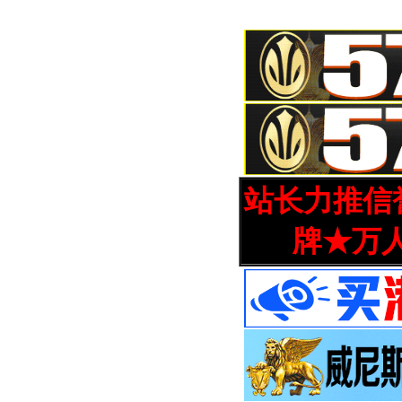
站长力推信誉
牌★万