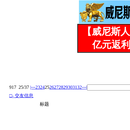
【威尼斯人
亿元返利
917
25/37
|‹
‹‹
23
24
25
26
27
28
29
30
31
32
››
›|
□- 交友信息
标题