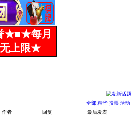
誉★■★每月
%无上限★
全部
精华
投票
活动
作者
回复
最后发表