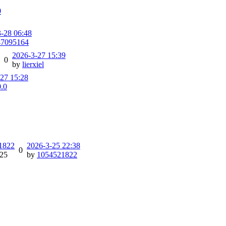
0
-28 06:48
47095164
2026-3-27 15:39
0
by
lierxiel
27 15:28
0.0
1822
2026-3-25 22:38
0
-25
by
1054521822