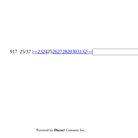
917
25/37
|‹
‹‹
23
24
25
26
27
28
29
30
31
32
››
›|
Powered by
Discuz!
Comsenz Inc.