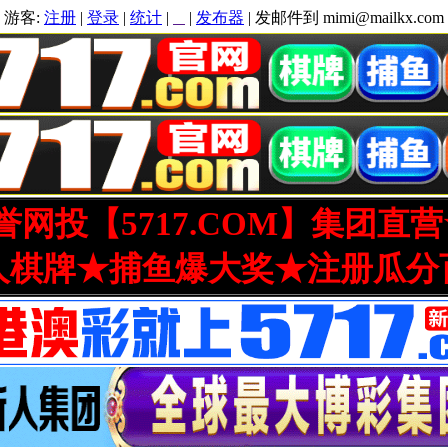
游客:
注册
|
登录
|
统计
|
|
发布器
| 发邮件到 mimi@mailkx.com
网投【5717.COM】集团直
人棋牌★捕鱼爆大奖★注册瓜分