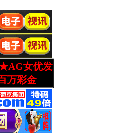
营★AG女优发
百万彩金