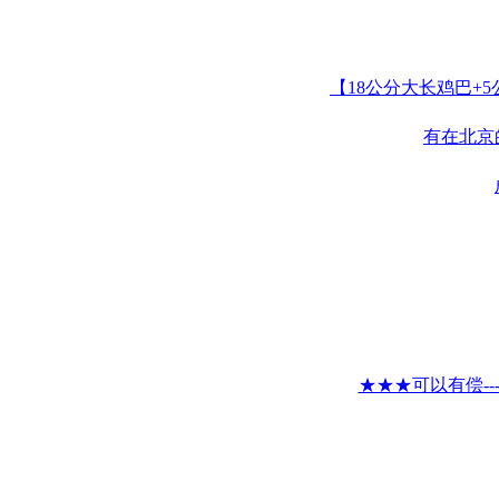
【18公分大长鸡巴+5公
有在北京
★★★可以有偿---广