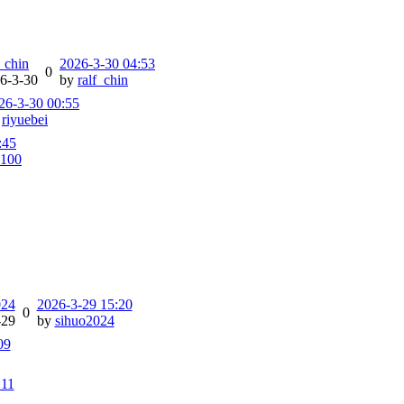
f_chin
2026-3-30 04:53
0
6-3-30
by
ralf_chin
26-3-30 00:55
y
riyuebei
:45
6100
024
2026-3-29 15:20
0
-29
by
sihuo2024
09
:11