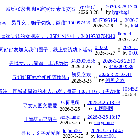
lygxbsg1
2026-3-28 13:0
诚觅张家港地区寂寞女 素质交友
0
2026-3-28
by
lygxbsg1
h347095164
2026-3
南，男寻女，骗子勿扰，微信1150997359
0
2026-3-28
by
h3
lierxiel
欢尝试的女朋友，，35以下均可 ，2401973376扣扣
2026-3-27
0.0.0.0
2026-3-
同好好友加入我们圈子，线上交流线下活动
0
2026-3-27
by
0.0.
3483009536
2026-3-26 22:19
男找女……靠谱，非诚勿扰
0
2026-3-26
by
3483009536
2026-3-25 23:41
初见之欢
寻姐姐阿姨给姐姐阿姨舔b
0
by
初见之欢
2026-3-25
105452
港，同城或周边的本人35岁，身高180,73KG ,（男勿扰
2026-3
2026-3-25 18:23
33啊嗯啊
寻女人图文爱爱
0
by
33啊嗯啊
2026-3-25
storyname
2026-3-25 18:17
上海男m寻厕主
0
2026-3-25
by
storyname
legion001
2026-3-25 14:45
寻女，文字爱爱聊
0
2026-3-25
by
legion001