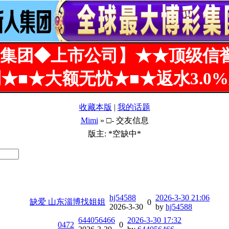
集团◆上市公司】★★顶级信
★■★大额无忧★■★返水3.0
收藏本版
|
我的话题
Mimi
» □- 交友信息
版主: *空缺中*
hj54588
2026-3-30 21:06
缺爱 山东淄博找姐姐
0
2026-3-30
by
hj54588
644056466
2026-3-30 17:32
0472
0