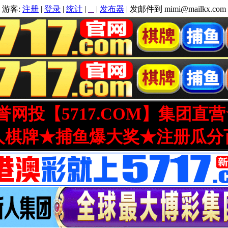
游客:
注册
|
登录
|
统计
|
|
发布器
| 发邮件到 mimi@mailkx.com
网投【5717.COM】集团直
人棋牌★捕鱼爆大奖★注册瓜分