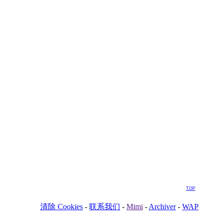
TOP
清除 Cookies
-
联系我们
-
Mimi
-
Archiver
-
WAP