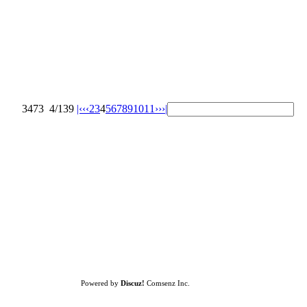
3473
4/139
|‹
‹‹
2
3
4
5
6
7
8
9
10
11
››
›|
Powered by
Discuz!
Comsenz Inc.