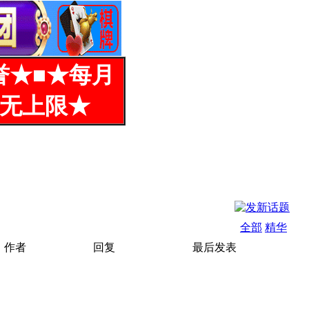
誉★■★每月
%无上限★
全部
精华
作者
回复
最后发表