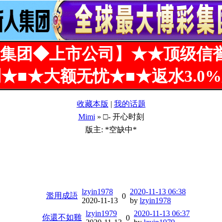
集团◆上市公司】★★顶级信
★■★大额无忧★■★返水3.0
收藏本版
|
我的话题
Mimi
» □- 开心时刻
版主: *空缺中*
lzyin1978
2020-11-13 06:38
濫用成語
0
2020-11-13
by
lzyin1978
lzyin1979
2020-11-13 06:37
你還不如雞
0