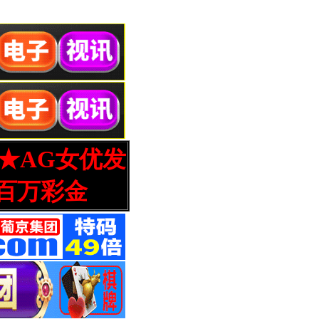
营★AG女优发
百万彩金