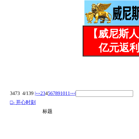
【威尼斯人
亿元返利
3473
4/139
|‹
‹‹
2
3
4
5
6
7
8
9
10
11
››
›|
□- 开心时刻
标题