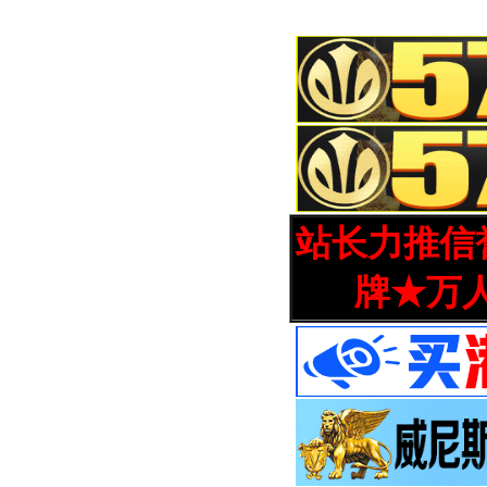
站长力推信誉
牌★万