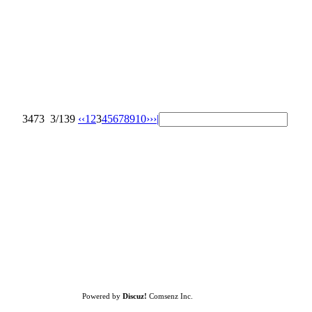
3473
3/139
‹‹
1
2
3
4
5
6
7
8
9
10
››
›|
Powered by
Discuz!
Comsenz Inc.