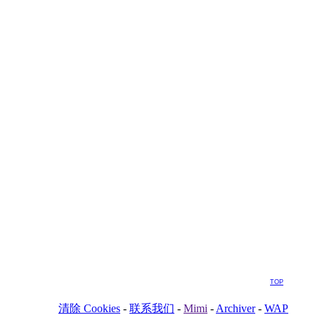
TOP
清除 Cookies
-
联系我们
-
Mimi
-
Archiver
-
WAP