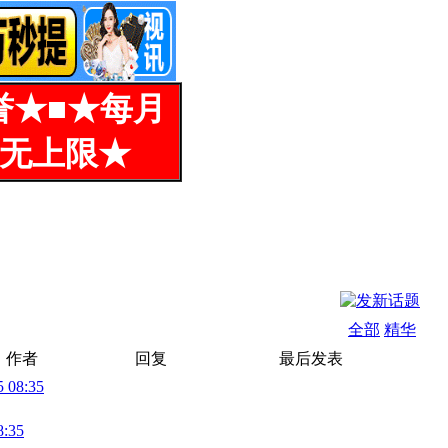
誉★■★每月
%无上限★
全部
精华
作者
回复
最后发表
5 08:35
8:35