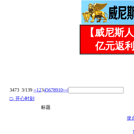
【威尼斯人
亿元返利
3473
3/139
‹‹
1
2
3
4
5
6
7
8
9
10
››
›|
□- 开心时刻
标题
坐