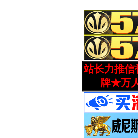
站长力推信誉
牌★万