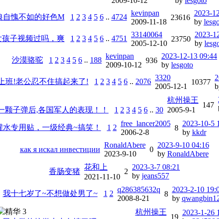
2009-10-12
by
lesgoto
kevinpan
2023-12
狼自愧不如的好色M
1
2
3
4
5
6
..
4724
23616
2009-11-18
by
lesg
33140064
2023-12
女孩子视频过吗，爽
1
2
3
4
5
6
..
4751
23750
2005-12-10
by
lesg
kevinpan
2023-12-13 09:44
沙漠骆驼
1
2
3
4
5
6
..
188
936
2009-10-12
by
lesgoto
3320
2
上班!老公忍不住搞起来了!
1
2
3
4
5
6
..
2076
10377
2005-12-1
杭州操王
147
只剩一颗子弹后,各国军人的表现！！
1
2
3
4
5
6
..
30
2005-9-1
free_lancer2005
2023-10-5 
灌水专用贴，一级经典~搞笑！
1
2
8
2006-2-8
by
kkdr
RonaldAbere
2023-9-10 04:16
как я искал инвестиции
0
2023-9-10
by
RonaldAbere
花和上
2023-3-7 08:21
香肠变猪
2
by
jeans557
2021-11-10
q286385632q
2023-2-10 19:
我十七岁了~不想做处男了~
1
2
8
2008-8-21
by
qwangbin1
杭州操王
2023-1-26 
19