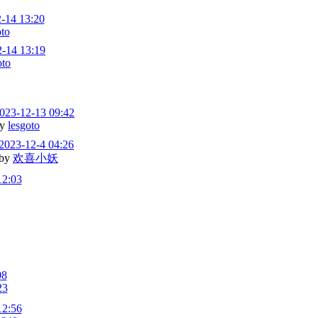
-14 13:20
oto
-14 13:19
oto
023-12-13 09:42
by
lesgoto
2023-12-4 04:26
by
欢喜小妖
12:03
08
23
12:56