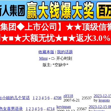
集团◆上市公司】★★顶级信
★■★大额无忧★■★返水3.0
收藏本版
|
我的话题
Mimi
» □- 开心时刻
版主: *空缺中*
zlf118
2023-12-1
台小姐的几个笑话
1
2
3
4
5
6
..
4708
23537
2007-6-21
by
lesgoto
kevinpan
2023-12-15 0
色女喜男语录
1
2
3
4
5
6
..
4714
23567