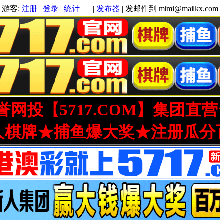
游客:
注册
|
登录
|
统计
|
|
发布器
| 发邮件到 mimi@mailkx.com
网投【5717.COM】集团直
人棋牌★捕鱼爆大奖★注册瓜分