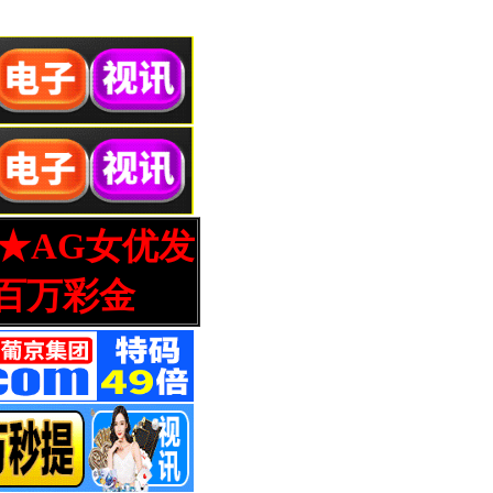
营★AG女优发
百万彩金