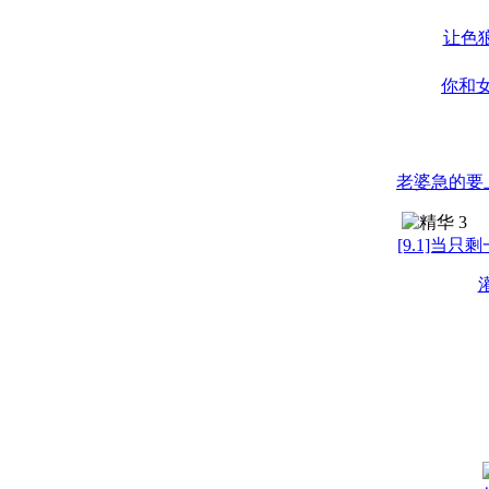
让色
你和
老婆急的要
[9.1]当