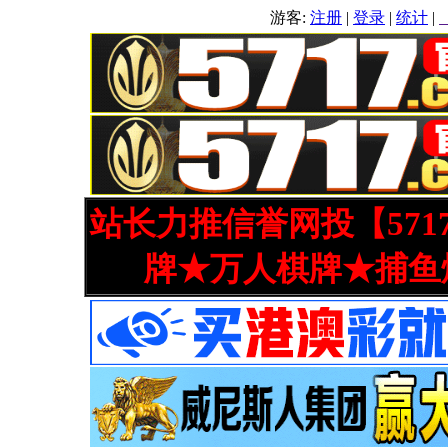
游客:
注册
|
登录
|
统计
|
站长力推信誉网投【571
牌★万人棋牌★捕鱼