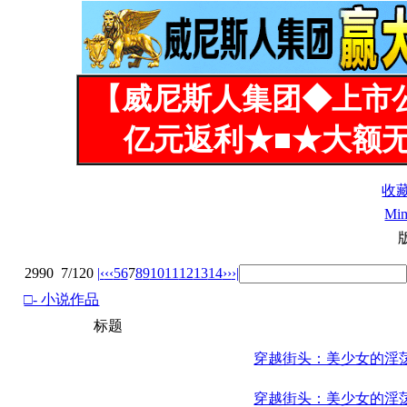
【威尼斯人集团◆上市
亿元返利★■★大额无
收
Mi
2990
7/120
|‹
‹‹
5
6
7
8
9
10
11
12
13
14
››
›|
□- 小说作品
标题
穿越街头：美少女的淫
穿越街头：美少女的淫