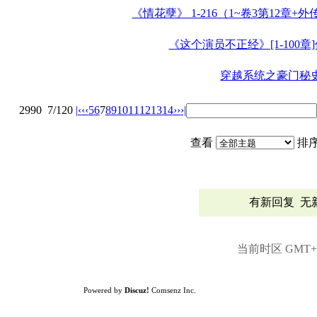
《情花孽》 1-216（1~卷3第12章+
《这个演员不正经》[1-100
穿越系统之豪门秘
2990
7/120
|‹
‹‹
5
6
7
8
9
10
11
12
13
14
››
›|
查看
排
有新回复
无
当前时区 GMT+8,
Powered by
Discuz!
Comsenz Inc.