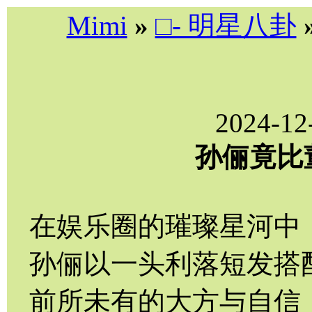
Mimi
»
□- 明星八卦
2024-12
孙俪竟比董
在娱乐圈的璀璨星河中
孙俪以一头利落短发搭
前所未有的大方与自信